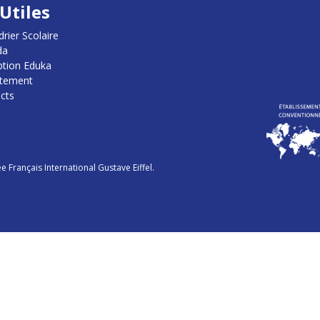
Utiles
rier Scolaire
da
iption Eduka
utement
cts
e Français International Gustave Eiffel.