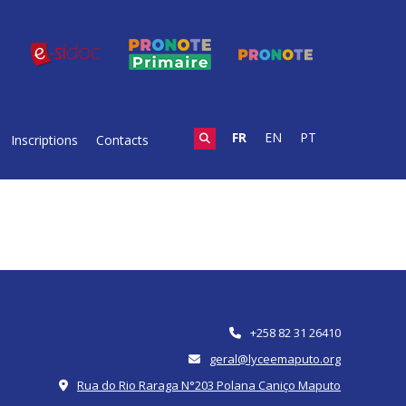
FR
EN
PT
Inscriptions
Contacts
+258 82 31 26410
geral@lyceemaputo.org
Rua do Rio Raraga N°203 Polana Caniço Maputo