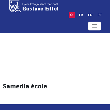
FR
EN
PT
Samedia école