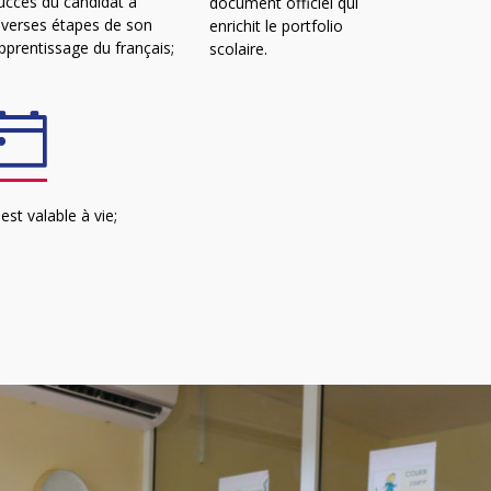
uccès du candidat à
document officiel qui
iverses étapes de son
enrichit le portfolio
pprentissage du français;
scolaire.
l est valable à vie;