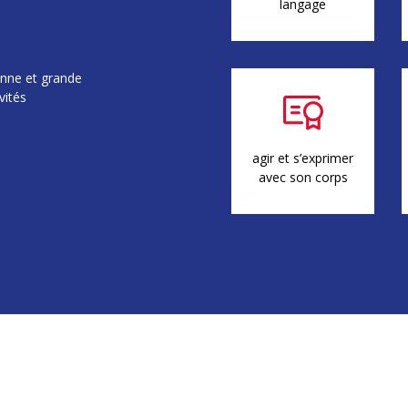
langage
enne et grande
vités
agir et s’exprimer
avec son corps