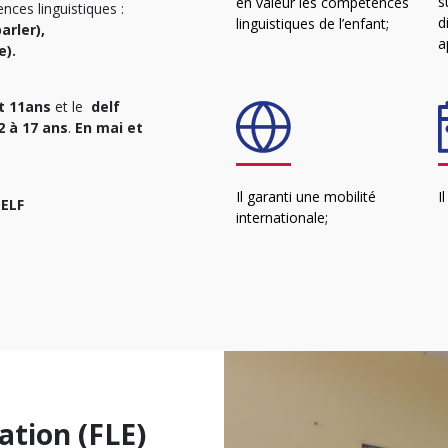
s
en valeur les compétences
nces linguistiques :
d
linguistiques de l’enfant;
arler),
a
e).
t 11ans
et le
delf
2 à 17 ans
.
En mai et
Il garanti une mobilité
I
DELF
internationale;
ation (FLE)